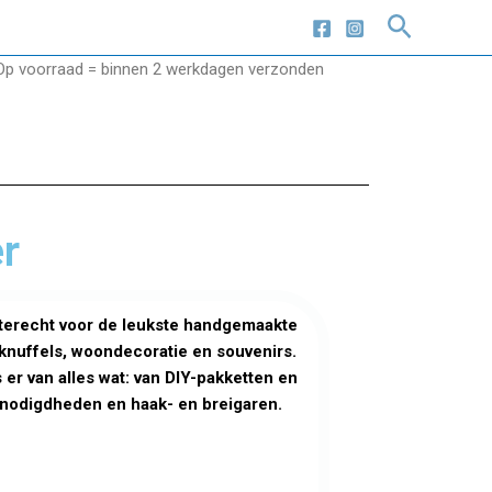
Zoeken
Op voorraad = binnen 2 werkdagen verzonden
r
 terecht voor de leukste handgemaakte
knuffels, woondecoratie en souvenirs.
 er van alles wat: van DIY-pakketten en
enodigdheden en haak- en breigaren.