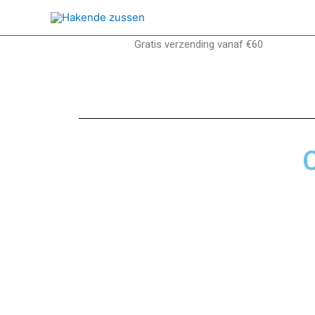
Ga
naar
de
Gratis verzending vanaf €60
inhoud