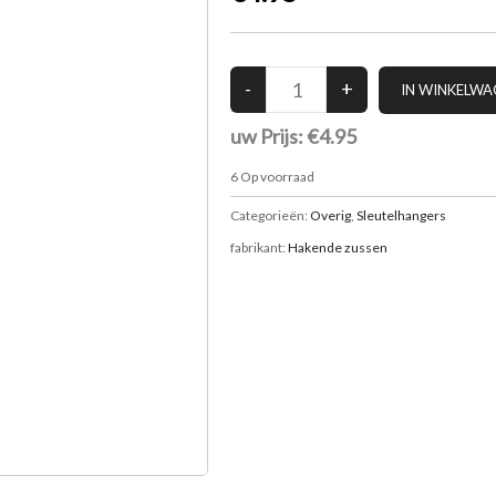
uw Prijs:
€4.95
6
Op voorraad
Categorieën:
Overig
,
Sleutelhangers
fabrikant:
Hakende zussen