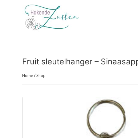
Ga
naar
de
inhoud
Fruit sleutelhanger – Sinaasap
Home
/
Shop